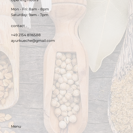
Mon - Fri: 8am - 8pm
​Saturday: 9am - 7pm​
contact
+49 2154 8116588
ayurkueche@gmail.com
Menu