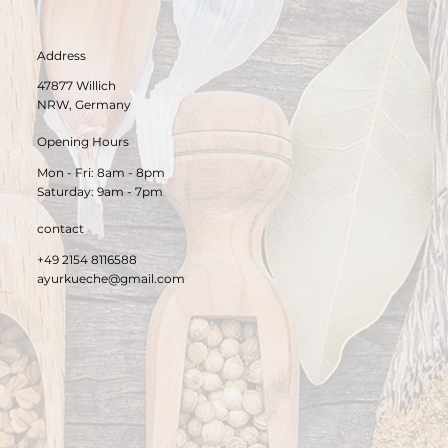
Address
47877 Willich
NRW, Germany
Opening Hours
Mon - Fri: 8am - 8pm
​Saturday: 9am - 7pm​
contact
+49 2154 8116588
ayurkueche@gmail.com