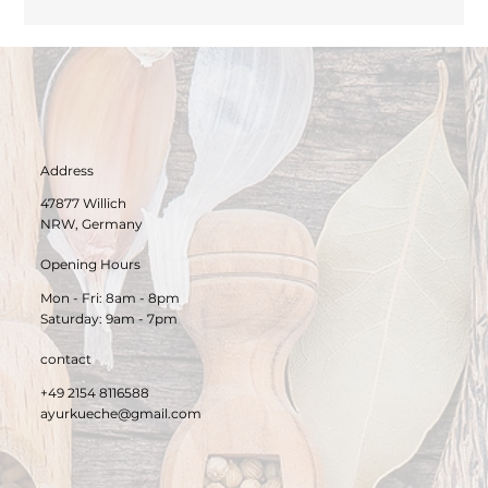
Address
47877 Willich
NRW, Germany
Opening Hours
Mon - Fri: 8am - 8pm
​Saturday: 9am - 7pm​
contact
+49 2154 8116588
ayurkueche@gmail.com